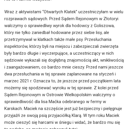
Wraz z aktywistami “Otwartych Klatek” uczestniczyłam w wielu
rozprawach sądowych. Przed Sądem Rejonowym w Złotoryi
walczymy o sprawiedliwy wyrok dla hodowcy z Goliszowa,
który nie tylko zaniedbał hodowane przez siebie lisy, ale
przetrzymywał w klatkach także małe psy. Przesłuchania
inspektorów, którzy byli na miejscu i zabezpieczali zwierzęta
były bardzo długie i wyczerpujące, a uczestniczący w nich
sędziowie wykazali się dogłębną znajomością akt, wnikliwością
i zaangażowaniem, co bardzo mnie cieszy. Przed nami jeszcze
dwa przesłuchania w tej sprawie zaplanowane na styczeń i
marzec 2021 r. Oznacza to, że jeszcze przed początkiem lata
możemy się spodziewać wyroku w tej sprawie. Z kolei przed
Sądem Rejonowym w Ostrowie Wielkopolskim walczymy o
sprawiedliwość dla lisa Maćka odebranego w fermy w
Karskach. Maciek na szczęście jest już bezpieczny i pielęgnuje
przyjaźń ze swoją psią przyjaciółką Klarą. W tym roku Maciek
może cieszyć się harcami w śniegu i widać, że bardzo mu się