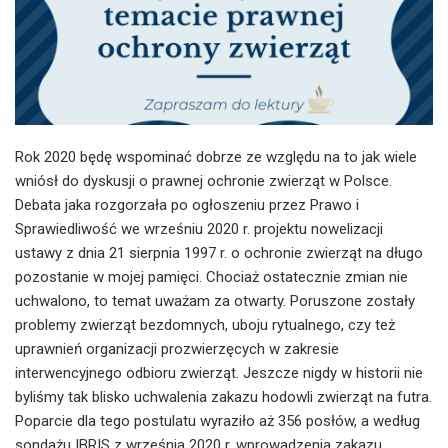
Rok 2020 będę wspominać dobrze ze względu na to jak wiele
wniósł do dyskusji o prawnej ochronie zwierząt w Polsce.
Debata jaka rozgorzała po ogłoszeniu przez Prawo i
Sprawiedliwość we wrześniu 2020 r. projektu nowelizacji
ustawy z dnia 21 sierpnia 1997 r. o ochronie zwierząt na długo
pozostanie w mojej pamięci. Chociaż ostatecznie zmian nie
uchwalono, to temat uważam za otwarty. Poruszone zostały
problemy zwierząt bezdomnych, uboju rytualnego, czy też
uprawnień organizacji prozwierzęcych w zakresie
interwencyjnego odbioru zwierząt. Jeszcze nigdy w historii nie
byliśmy tak blisko uchwalenia zakazu hodowli zwierząt na futra.
Poparcie dla tego postulatu wyraziło aż 356 posłów, a według
sondażu IBRIS z września 2020 r. wprowadzenia zakazu