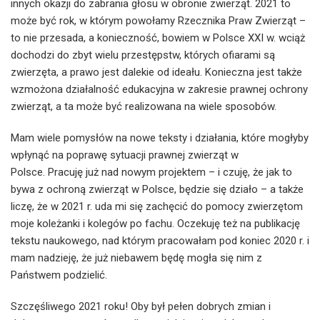
innych okazji do zabrania głosu w obronie zwierząt. 2021 to
może być rok, w którym powołamy Rzecznika Praw Zwierząt –
to nie przesada, a konieczność, bowiem w Polsce XXI w. wciąż
dochodzi do zbyt wielu przestępstw, których ofiarami są
zwierzęta, a prawo jest dalekie od ideału. Konieczna jest także
wzmożona działalność edukacyjna w zakresie prawnej ochrony
zwierząt, a ta może być realizowana na wiele sposobów.
Mam wiele pomysłów na nowe teksty i działania, które mogłyby
wpłynąć na poprawę sytuacji prawnej zwierząt w
Polsce. Pracuję już nad nowym projektem – i czuję, że jak to
bywa z ochroną zwierząt w Polsce, będzie się działo – a także
liczę, że w 2021 r. uda mi się zachęcić do pomocy zwierzętom
moje koleżanki i kolegów po fachu. Oczekuję też na publikację
tekstu naukowego, nad którym pracowałam pod koniec 2020 r. i
mam nadzieję, że już niebawem będę mogła się nim z
Państwem podzielić.
Szczęśliwego 2021 roku! Oby był pełen dobrych zmian i