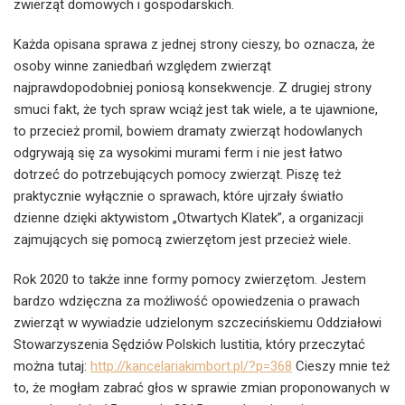
zwierząt domowych i gospodarskich.
Każda opisana sprawa z jednej strony cieszy, bo oznacza, że
osoby winne zaniedbań względem zwierząt
najprawdopodobniej poniosą konsekwencje. Z drugiej strony
smuci fakt, że tych spraw wciąż jest tak wiele, a te ujawnione,
to przecież promil, bowiem dramaty zwierząt hodowlanych
odgrywają się za wysokimi murami ferm i nie jest łatwo
dotrzeć do potrzebujących pomocy zwierząt. Piszę też
praktycznie wyłącznie o sprawach, które ujrzały światło
dzienne dzięki aktywistom „Otwartych Klatek”, a organizacji
zajmujących się pomocą zwierzętom jest przecież wiele.
Rok 2020 to także inne formy pomocy zwierzętom. Jestem
bardzo wdzięczna za możliwość opowiedzenia o prawach
zwierząt w wywiadzie udzielonym szczecińskiemu Oddziałowi
Stowarzyszenia Sędziów Polskich Iustitia, który przeczytać
można tutaj:
http://kancelariakimbort.pl/?p=368
Cieszy mnie też
to, że mogłam zabrać głos w sprawie zmian proponowanych w