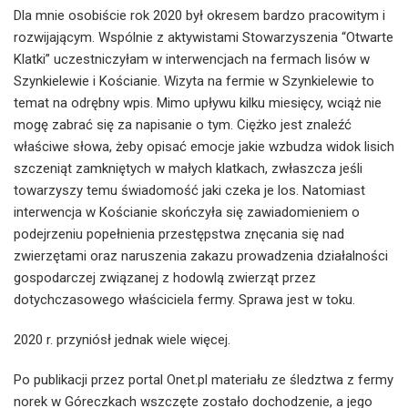
Dla mnie osobiście rok 2020 był okresem bardzo pracowitym i
rozwijającym. Wspólnie z aktywistami Stowarzyszenia “Otwarte
Klatki” uczestniczyłam w interwencjach na fermach lisów w
Szynkielewie i Kościanie. Wizyta na fermie w Szynkielewie to
temat na odrębny wpis. Mimo upływu kilku miesięcy, wciąż nie
mogę zabrać się za napisanie o tym. Ciężko jest znaleźć
właściwe słowa, żeby opisać emocje jakie wzbudza widok lisich
szczeniąt zamkniętych w małych klatkach, zwłaszcza jeśli
towarzyszy temu świadomość jaki czeka je los. Natomiast
interwencja w Kościanie skończyła się zawiadomieniem o
podejrzeniu popełnienia przestępstwa znęcania się nad
zwierzętami oraz naruszenia zakazu prowadzenia działalności
gospodarczej związanej z hodowlą zwierząt przez
dotychczasowego właściciela fermy. Sprawa jest w toku.
2020 r. przyniósł jednak wiele więcej.
Po publikacji przez portal Onet.pl materiału ze śledztwa z fermy
norek w Góreczkach wszczęte zostało dochodzenie, a jego