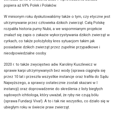
popiera aż 69% Polek i Polaków.
W minionym roku dyskutowaliśmy także o tym, czy etyczne jest
utrzymywanie przez człowieka dzikich zwierząt. Całą Polskę
rozpaliła historia pumy Nubii, a we wspomnianym projekcie
znalazł się zapis o zakazie wykorzystywania dzikich zwierząt w
cyrkach, co także położyłoby kres sytuacjom takim jak
posiadanie dzikich zwierząt przez zupełnie przypadkowe i
nieodpowiedzialne osoby.
2020 r. to także zwycięstwo adw. Karoliny Kuszlewicz w
sprawie karpi utrzymywanych bez wody (sprawa ciągnęła się
przez 10 lat i przeszła wszystkie instancje oraz trafiła do Sądu
Najwyższego, a sprawcy ostatecznie zostali skazani w I
instancji) oraz doprowadzenie do skreślenia z listy biegłych
sądowych ichtiologa, który uważał, że ryby nie czują bólu
(sprawa Fundacji Viva!). A to i tak nie wszystko, co działo się w
ubiegłym roku w świecie praw zwierząt.