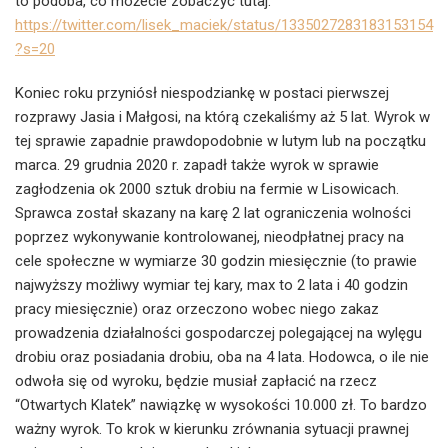
to podoba, co możecie zobaczyć tutaj:
https://twitter.com/lisek_maciek/status/1335027283183153154
?s=20
Koniec roku przyniósł niespodziankę w postaci pierwszej
rozprawy Jasia i Małgosi, na którą czekaliśmy aż 5 lat. Wyrok w
tej sprawie zapadnie prawdopodobnie w lutym lub na początku
marca. 29 grudnia 2020 r. zapadł także wyrok w sprawie
zagłodzenia ok 2000 sztuk drobiu na fermie w Lisowicach.
Sprawca został skazany na karę 2 lat ograniczenia wolności
poprzez wykonywanie kontrolowanej, nieodpłatnej pracy na
cele społeczne w wymiarze 30 godzin miesięcznie (to prawie
najwyższy możliwy wymiar tej kary, max to 2 lata i 40 godzin
pracy miesięcznie) oraz orzeczono wobec niego zakaz
prowadzenia działalności gospodarczej polegającej na wylęgu
drobiu oraz posiadania drobiu, oba na 4 lata. Hodowca, o ile nie
odwoła się od wyroku, będzie musiał zapłacić na rzecz
“Otwartych Klatek” nawiązkę w wysokości 10.000 zł. To bardzo
ważny wyrok. To krok w kierunku zrównania sytuacji prawnej