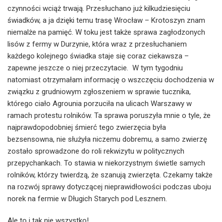
czynności wciąż trwają. Przesłuchano już kilkudziesięciu
świadków, a ja dzięki temu trasę Wrocław – Krotoszyn znam
niemalże na pamięć. W toku jest także sprawa zagłodzonych
lisów z fermy w Durzynie, która wraz z przesłuchaniem
każdego kolejnego świadka staje się coraz ciekawsza –
zapewne jeszcze o niej przeczytacie. W tym tygodniu
natomiast otrzymałam informację o wszczęciu dochodzenia w
związku z grudniowym zgłoszeniem w sprawie tucznika,
którego ciało Agrounia porzuciła na ulicach Warszawy w
ramach protestu rolników. Ta sprawa poruszyła mnie o tyle, że
najprawdopodobniej śmierć tego zwierzęcia była
bezsensowna, nie służyła niczemu dobremu, a samo zwierzę
zostało sprowadzone do roli rekwizytu w politycznych
przepychankach. To stawia w niekorzystnym świetle samych
rolników, którzy twierdzą, że szanują zwierzęta. Czekamy także
na rozwój sprawy dotyczącej nieprawidłowości podczas uboju
norek na fermie w Długich Starych pod Lesznem.
Ale to i tak nie wszystko!