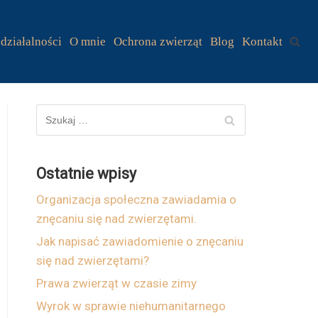
działalności
O mnie
Ochrona zwierząt
Blog
Kontakt
Ostatnie wpisy
Organizacja społeczna zawiadamia o
znęcaniu się nad zwierzętami.
Jak napisać zawiadomienie o znęcaniu
się nad zwierzętami?
Prawa zwierząt w czasie zimy
Wyrok w sprawie niehumanitarnego