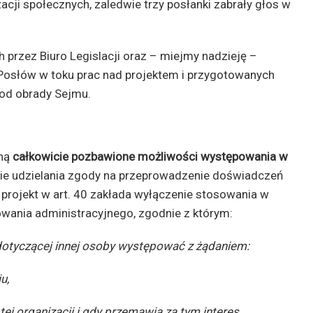
ji społecznych, zaledwie trzy posłanki zabrały głos w
rzez Biuro Legislacji oraz – miejmy nadzieję –
Posłów w toku prac nad projektem i przygotowanych
pod obrady Sejmu.
aną
całkowicie
pozbawione możliwości występowania w
e udzielania zgody na przeprowadzenie doświadczeń
projekt w art. 40 zakłada wyłączenie stosowania w
wania administracyjnego, zgodnie z którym:
otyczącej innej osoby występować z żądaniem:
u,
tej organizacji i gdy przemawia za tym interes