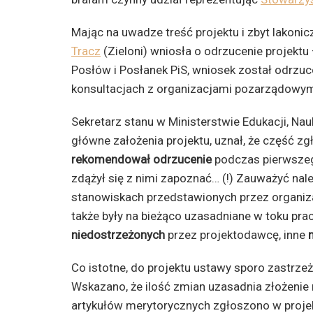
Mając na uwadze treść projektu i zbyt lakoni
Tracz
(Zieloni) wniosła o odrzucenie projekt
Posłów i Posłanek PiS, wniosek został odrzuco
konsultacjach z organizacjami pozarządowym
Sekretarz stanu w Ministerstwie Edukacji, Nau
główne założenia projektu, uznał, że część z
rekomendował odrzucenie
podczas pierwszego
zdążył się z nimi zapoznać… (!) Zauważyć nal
stanowiskach przedstawionych przez organiza
także były na bieżąco uzasadniane w toku pr
niedostrzeżonych
przez projektodawcę, inne
Co istotne, do projektu ustawy sporo zastrze
Wskazano, że ilość zmian uzasadnia złożenie 
artykułów merytorycznych zgłoszono w proje