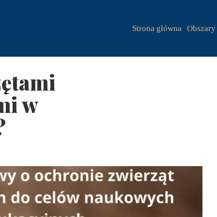
Strona główna
Obszary 
zętami
mi w
?