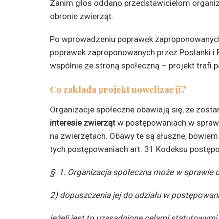
Zanim głos oddano przedstawicielom organizac
obronie zwierząt.
Po wprowadzeniu poprawek zaproponowanych p
poprawek zaproponowanych przez Posłanki i 
wspólnie ze stroną społeczną – projekt trafi 
Co zakłada projekt nowelizacji?
Organizacje społeczne obawiają się, że zost
interesie zwierząt
w postępowaniach w sprawi
na zwierzętach. Obawy te są słuszne, bowiem 
tych postępowaniach art. 31 Kodeksu postępo
§ 1.
Organizacja społeczna może w sprawie d
2)
dopuszczenia jej do udziału w postępowani
jeżeli jest to uzasadnione celami statutowymi 