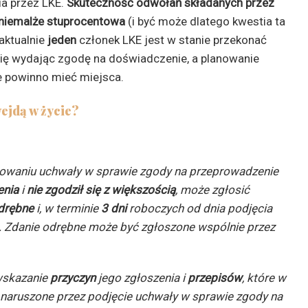
a przez LKE.
Skuteczność odwołań składanych przez
 niemalże stuprocentowa
(i być może dlatego kwestia ta
aktualnie
jeden
członek LKE jest w stanie przekonać
się wydając zgodę na doświadczenie, a planowanie
e powinno mieć miejsca.
wejdą w życie?
jmowaniu uchwały w sprawie
zgody na przeprowadzenie
enia
i
nie zgodził
się z większością
, może zgłosić
drębne
i, w
terminie
3 dni
roboczych od dnia podjęcia
.
Zdanie odrębne może być zgłoszone wspólnie przez
wskazanie
przyczyn
jego zgłoszenia i
przepisów
, które w
 naruszone przez podjęcie
uchwały w sprawie zgody na