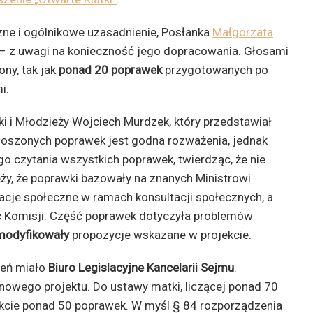
czne i ogólnikowe uzasadnienie, Posłanka
Małgorzata
u – z uwagi na konieczność jego dopracowania. Głosami
ny, tak jak
ponad 20 poprawek
przygotowanych po
i.
ki i Młodzieży Wojciech Murdzek, który przedstawiał
głoszonych poprawek jest godna rozważenia, jednak
 czytania wszystkich poprawek, twierdząc, że nie
eży, że poprawki bazowały na znanych Ministrowi
cje społeczne w ramach konsultacji społecznych, a
ac Komisji. Część poprawek dotyczyła problemów
modyfikowały
propozycje wskazane w projekcie.
żeń miało
Biuro Legislacyjne Kancelarii Sejmu
.
nowego projektu. Do ustawy matki, liczącej ponad 70
kcie ponad 50 poprawek. W myśl § 84 rozporządzenia