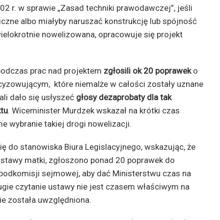
2 r. w sprawie „Zasad techniki prawodawczej”, jeśli
czne albo miałyby naruszać konstrukcję lub spójność
ielokrotnie nowelizowana, opracowuje się projekt
 podczas prac nad projektem
zgłosili ok 20 poprawek
o
ecyzowującym, które niemalże w całości zostały uznane
li dało się usłyszeć
głosy dezaprobaty
dla tak
ktu
. Wiceminister Murdzek wskazał na krótki czas
 wybranie takiej drogi nowelizacji.
ę do stanowiska Biura Legislacyjnego, wskazując, że
stawy matki, zgłoszono ponad 20 poprawek do
podkomisji sejmowej, aby dać Ministerstwu czas na
rugie czytanie ustawy nie jest czasem właściwym na
ie została uwzględniona.